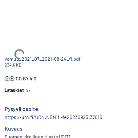
Ladataan...
vamuu_2021_07_2021-08-24_fi.pdf
234.6 KB
CC BY 4.0
Lataukset
97
Pysyvä osoite
https://urn.fi/URN:NBN:fi-fe20230925137010
Kuvaus
Suomen virallinen tilasto (SVT)