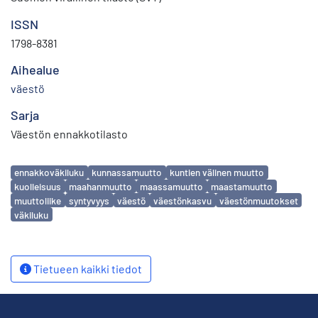
ISSN
1798-8381
Aihealue
väestö
Sarja
Väestön ennakkotilasto
Avainsanat
ennakkoväkiluku
kunnassamuutto
kuntien välinen muutto
kuolleisuus
maahanmuutto
maassamuutto
maastamuutto
muuttoliike
syntyvyys
väestö
väestönkasvu
väestönmuutokset
väkiluku
Tietueen kaikki tiedot