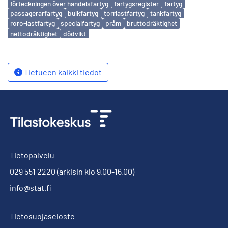
förteckningen över handelsfartyg
fartygsregister
fartyg
passagerarfartyg
bulkfartyg
torrlastfartyg
tankfartyg
roro-lastfartyg
specialfartyg
pråm
bruttodräktighet
nettodräktighet
dödvikt
Tietueen kaikki tiedot
Tietopalvelu
029 551 2220
(arkisin klo 9.00-16.00)
info@stat.fi
Tietosuojaseloste