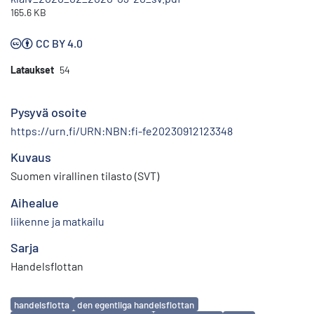
165.6 KB
CC BY 4.0
Lataukset
54
Pysyvä osoite
https://urn.fi/URN:NBN:fi-fe20230912123348
Kuvaus
Suomen virallinen tilasto (SVT)
Aihealue
liikenne ja matkailu
Sarja
Handelsflottan
Avainsanat
handelsflotta
den egentliga handelsflottan