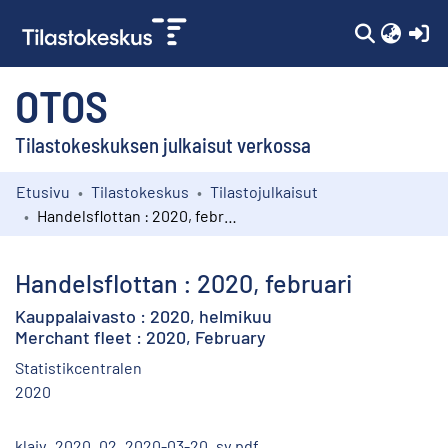
(c
OTOS
Tilastokeskuksen julkaisut verkossa
Etusivu
Tilastokeskus
Tilastojulkaisut
Kokoelmat
Handelsflottan : 2020, februari
Selaa
Handelsflottan : 2020, februari
Kauppalaivasto : 2020, helmikuu
Merchant fleet : 2020, February
Statistikcentralen
2020
klaiv_2020_02_2020-03-20_sv.pdf