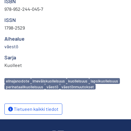
ISBN
978-952-244-045-7
ISSN
1798-2529
Aihealue
väestö
Sarja
Kuolleet
Avainsanat
elinajanodote
imeväiskuolleisuus
kuolleisuus
lapsikuolleisuus
perinataalikuolleisuus
väestö
väestönmuutokset
Tietueen kaikki tiedot