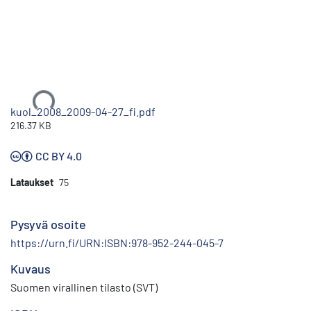
Ladataan...
kuol_2008_2009-04-27_fi.pdf
216.37 KB
CC BY 4.0
Lataukset
75
Pysyvä osoite
https://urn.fi/URN:ISBN:978-952-244-045-7
Kuvaus
Suomen virallinen tilasto (SVT)