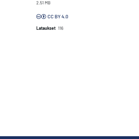
2.51 MB
CC BY 4.0
Lataukset
116