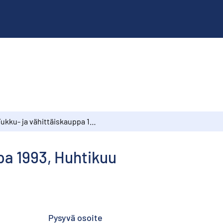
Tukku- ja vähittäiskauppa 1993, Huhtikuu
pa 1993, Huhtikuu
Pysyvä osoite