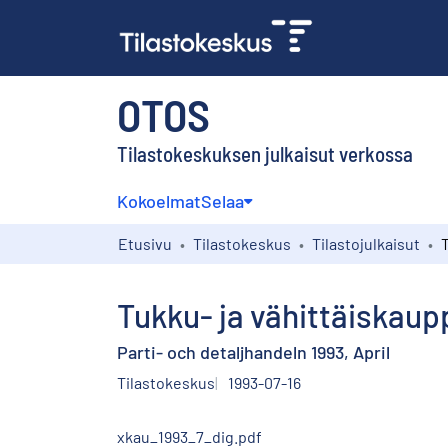
OTOS
Tilastokeskuksen julkaisut verkossa
Kokoelmat
Selaa
Etusivu
Tilastokeskus
Tilastojulkaisut
Tukku- ja vähittäiskaup
Parti- och detaljhandeln 1993, April
Tilastokeskus
1993-07-16
xkau_1993_7_dig.pdf