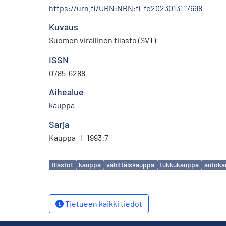
https://urn.fi/URN:NBN:fi-fe2023013117698
Kuvaus
Suomen virallinen tilasto (SVT)
ISSN
0785-6288
Aihealue
kauppa
Sarja
Kauppa
|
1993:7
Avainsanat
tilastot
kauppa
vähittäiskauppa
tukkukauppa
autoka
Tietueen kaikki tiedot