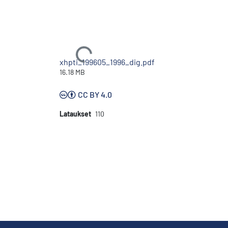
Ladataan...
xhpti_199605_1996_dig.pdf
16.18 MB
CC BY 4.0
Lataukset
110