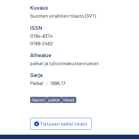
Kuvaus
Suomen virallinen tilasto (SVT)
ISSN
0784-8374
0789-2462
Aihealue
palkat ja työvoimakustannukset
Sarja
Palkat
|
1996:17
Avainsanat
tilastot
palkat
hinnat
Tietueen kaikki tiedot