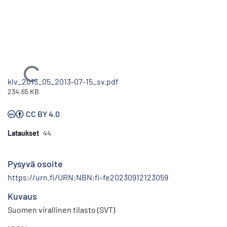
Ladataan...
klv_2013_05_2013-07-15_sv.pdf
234.65 KB
CC BY 4.0
Lataukset
44
Pysyvä osoite
https://urn.fi/URN:NBN:fi-fe20230912123059
Kuvaus
Suomen virallinen tilasto (SVT)