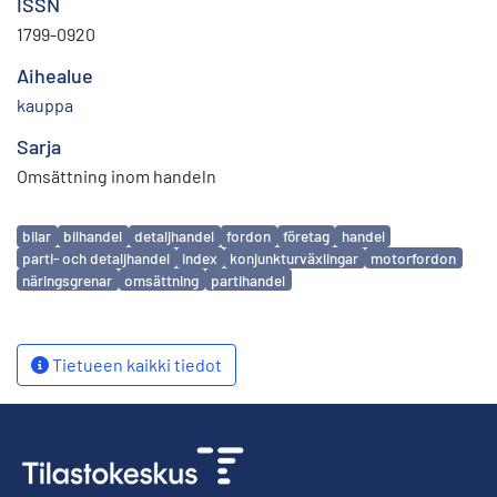
ISSN
1799-0920
Aihealue
kauppa
Sarja
Omsättning inom handeln
Avainsanat
bilar
bilhandel
detaljhandel
fordon
företag
handel
parti- och detaljhandel
index
konjunkturväxlingar
motorfordon
näringsgrenar
omsättning
partihandel
Tietueen kaikki tiedot