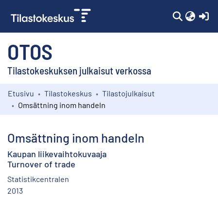
(c
OTOS
Tilastokeskuksen julkaisut verkossa
Etusivu
Tilastokeskus
Tilastojulkaisut
Kokoelmat
Omsättning inom handeln
Selaa
Omsättning inom handeln
Kaupan liikevaihtokuvaaja
Turnover of trade
Statistikcentralen
2013