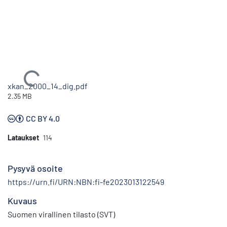
Ladataan...
xkan_2000_14_dig.pdf
2.35 MB
CC BY 4.0
Lataukset
114
Pysyvä osoite
https://urn.fi/URN:NBN:fi-fe2023013122549
Kuvaus
Suomen virallinen tilasto (SVT)