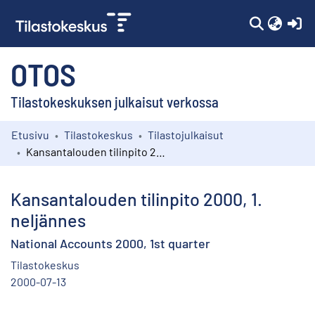
(c
OTOS
Tilastokeskuksen julkaisut verkossa
Etusivu
Tilastokeskus
Tilastojulkaisut
Kokoelmat
Kansantalouden tilinpito 2000, 1. neljännes
Selaa
Kansantalouden tilinpito 2000, 1.
neljännes
National Accounts 2000, 1st quarter
Tilastokeskus
2000-07-13