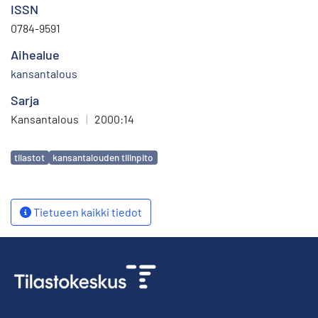
ISSN
0784-9591
Aihealue
kansantalous
Sarja
Kansantalous
|
2000:14
Avainsanat
tilastot
kansantalouden tilinpito
Tietueen kaikki tiedot