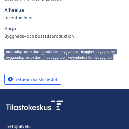
Aihealue
rakentaminen
Sarja
Byggnads- och bostadsproduktion
Avainsanat
bostadsproduktion
bostäder
byggande
bygglov
byggnader
byggnadsproduktion
husbyggnad
volymindex för nybyggnad
Tietueen kaikki tiedot
Tietopalvelu