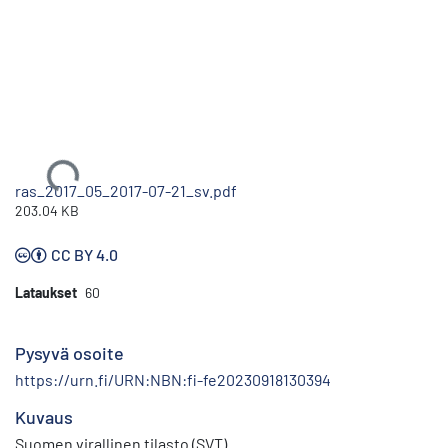
Ladataan...
ras_2017_05_2017-07-21_sv.pdf
203.04 KB
CC BY 4.0
Lataukset
60
Pysyvä osoite
https://urn.fi/URN:NBN:fi-fe20230918130394
Kuvaus
Suomen virallinen tilasto (SVT)