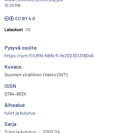
10.03 MB
CC BY 4.0
Lataukset
112
Pysyvä osoite
https://urn.fi/URN:NBN:fi-fe202301318046
Kuvaus
Suomen virallinen tilasto (SVT)
ISSN
0784-963X
Aihealue
tulot ja kulutus
Sarja
Tulot ja kulutus
|
2003:24