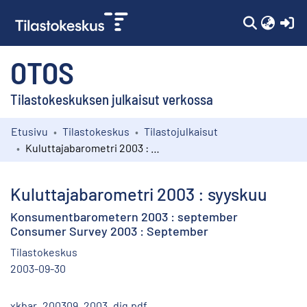
(c
OTOS
Tilastokeskuksen julkaisut verkossa
Etusivu
Tilastokeskus
Tilastojulkaisut
Kokoelmat
Kuluttajabarometri 2003 : syyskuu
Selaa
Kuluttajabarometri 2003 : syyskuu
Konsumentbarometern 2003 : september
Consumer Survey 2003 : September
Tilastokeskus
2003-09-30
xkbar_200309_2003_dig.pdf