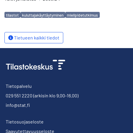
Avainsanat
tilastot
kuluttajakäyttäytyminen
mielipidetutkimus
Tietueen kaikki tiedot
Tietopalvelu
029 551 2220
(arkisin klo 9.00-16.00)
info@stat.fi
Tietosuojaseloste
Saavutettavuusseloste