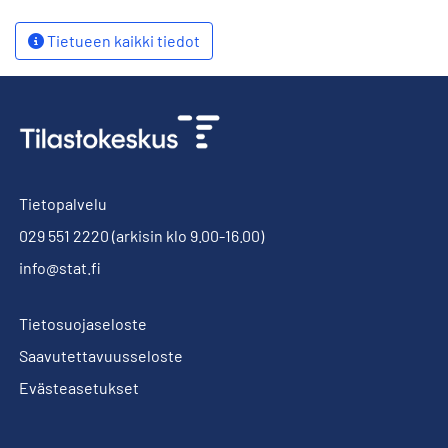
Tietueen kaikki tiedot
Tietopalvelu
029 551 2220
(arkisin klo 9.00-16.00)
info@stat.fi
Tietosuojaseloste
Saavutettavuusseloste
Evästeasetukset