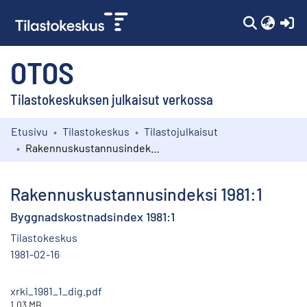
(c
OTOS
Tilastokeskuksen julkaisut verkossa
Etusivu
Tilastokeskus
Tilastojulkaisut
Kokoelmat
Rakennuskustannusindeksi 1981:1
Selaa
Rakennuskustannusindeksi 1981:1
Byggnadskostnadsindex 1981:1
Tilastokeskus
1981-02-16
xrki_1981_1_dig.pdf
1.03 MB