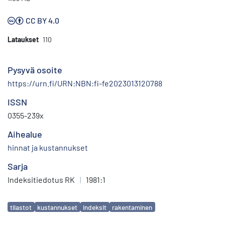
CC BY 4.0
Lataukset
110
Pysyvä osoite
https://urn.fi/URN:NBN:fi-fe2023013120788
ISSN
0355-239x
Aihealue
hinnat ja kustannukset
Sarja
Indeksitiedotus RK
|
1981:1
Avainsanat
tilastot
kustannukset
indeksit
rakentaminen