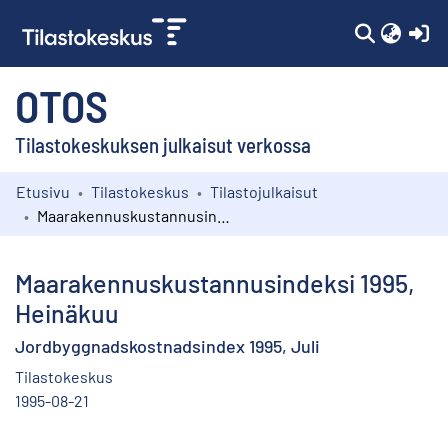
(c
OTOS
Tilastokeskuksen julkaisut verkossa
Etusivu
Tilastokeskus
Tilastojulkaisut
Kokoelmat
Maarakennuskustannusindeksi 1995, Heinäkuu
Selaa
Maarakennuskustannusindeksi 1995,
Heinäkuu
Jordbyggnadskostnadsindex 1995, Juli
Tilastokeskus
1995-08-21