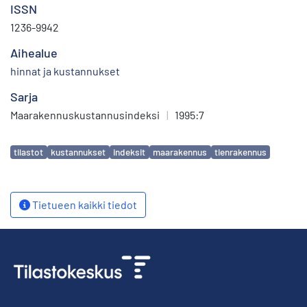
ISSN
1236-9942
Aihealue
hinnat ja kustannukset
Sarja
Maarakennuskustannusindeksi
|
1995:7
Avainsanat
tilastot
kustannukset
indeksit
maarakennus
tienrakennus
Tietueen kaikki tiedot