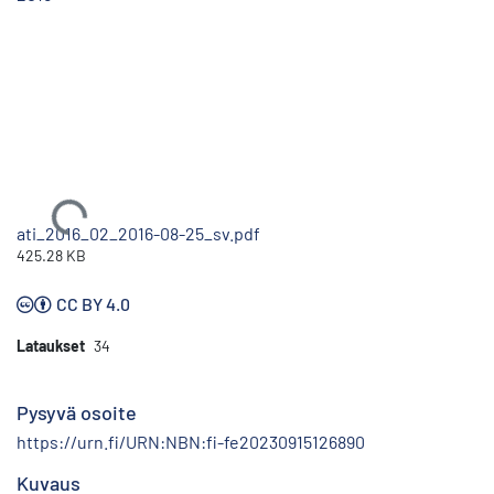
Ladataan...
ati_2016_02_2016-08-25_sv.pdf
425.28 KB
CC BY 4.0
Lataukset
34
Pysyvä osoite
https://urn.fi/URN:NBN:fi-fe20230915126890
Kuvaus