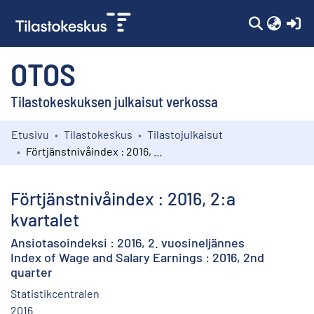
(c
OTOS
Tilastokeskuksen julkaisut verkossa
Etusivu
Tilastokeskus
Tilastojulkaisut
Kokoelmat
Förtjänstnivåindex : 2016, 2:a kvartalet
Selaa
Förtjänstnivåindex : 2016, 2:a
kvartalet
Ansiotasoindeksi : 2016, 2. vuosineljännes
Index of Wage and Salary Earnings : 2016, 2nd
quarter
Statistikcentralen
2016