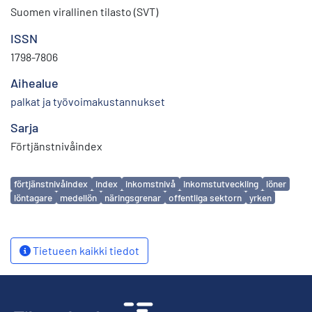
Suomen virallinen tilasto (SVT)
ISSN
1798-7806
Aihealue
palkat ja työvoimakustannukset
Sarja
Förtjänstnivåindex
Avainsanat
förtjänstnivåindex
index
inkomstnivå
inkomstutveckling
löner
löntagare
medellön
näringsgrenar
offentliga sektorn
yrken
Tietueen kaikki tiedot