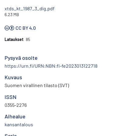
xtds_kt_1987_3_dig.pdf
6.23 MB
CC BY 4.0
Lataukset
85
Pysyvä osoite
https://urn.fi/URN:NBN:fi-fe2023013122718
Kuvaus
Suomen virallinen tilasto (SVT)
ISSN
0355-2276
Aihealue
kansantalous
Sarja