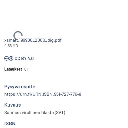
Ladataan...
xsmat_199900_2000_dig.pdf
4.56 MB
CC BY 4.0
Lataukset
61
Pysyvä osoite
https://urn.fi/URN:ISBN:951-727-776-8
Kuvaus
Suomen virallinen tilasto (SVT)
ISBN