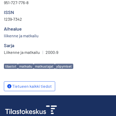
951-727-776-8
ISSN
1239-7342
Aihealue
liikenne ja matkailu
Sarja
Liikenne ja matkailu
|
2000:9
Avainsanat
tilastot
matkailu
matkustajat
yöpymiset
Tietueen kaikki tiedot