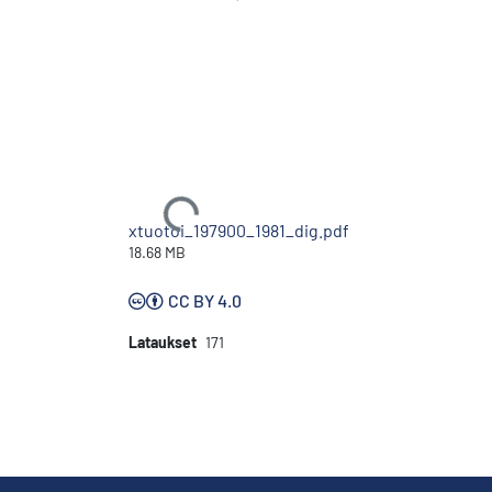
Ladataan...
xtuotoi_197900_1981_dig.pdf
18.68 MB
CC BY 4.0
Lataukset
171