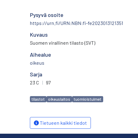
Pysyvä osoite
https://urn.fi/URN:NBN:fi-fe2023013121351
Kuvaus
Suomen virallinen tilasto (SVT)
Aihealue
oikeus
Sarja
23 C
|
97
Avainsanat
tilastot
oikeuslaitos
tuomioistuimet
Tietueen kaikki tiedot