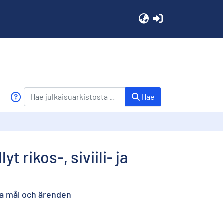
(current)
Hae
 rikos-, siviili- ja
ga mål och ärenden