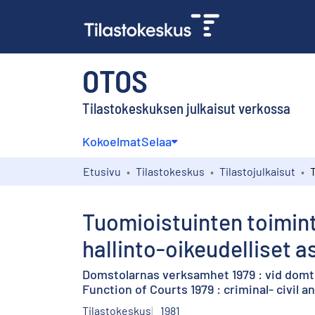
OTOS
Tilastokeskuksen julkaisut verkossa
Kokoelmat
Selaa
Etusivu
Tilastokeskus
Tilastojulkaisut
Tuomioistuinten toiminta 
hallinto-oikeudelliset a
Domstolarnas verksamhet 1979 : vid domtol
Function of Courts 1979 : criminal- civil 
Tilastokeskus
1981