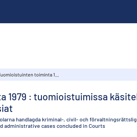
Tuomioistuinten toiminta 1979 : tuomioistuimissa käsitellyt rikos-, siviili- ja hallinto-oikeudelliset asiat
1979 : tuomioistuimissa käsitellyt
siat
arna handlagda kriminal-, civil- och förvaltningsrättsli
and administrative cases concluded in Courts