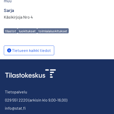
muu
Sarja
Käsikirjoja Nro 4
Avainsanat
tilastot
luokitukset
toimialaluokitukset
Tietueen kaikki tiedot
Tietopalvelu
029 551 2220
(arkisin klo 9.00-16.00)
info@stat.fi