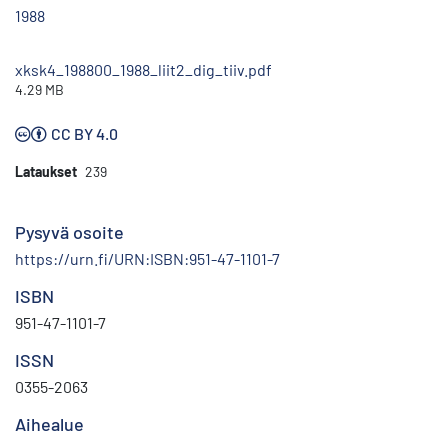
1988
xksk4_198800_1988_liit2_dig_tiiv.pdf
4.29 MB
CC BY 4.0
Lataukset
239
Pysyvä osoite
https://urn.fi/URN:ISBN:951-47-1101-7
ISBN
951-47-1101-7
ISSN
0355-2063
Aihealue