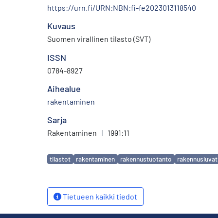
https://urn.fi/URN:NBN:fi-fe2023013118540
Kuvaus
Suomen virallinen tilasto (SVT)
ISSN
0784-8927
Aihealue
rakentaminen
Sarja
Rakentaminen
|
1991:11
Avainsanat
tilastot
rakentaminen
rakennustuotanto
rakennusluvat
Tietueen kaikki tiedot