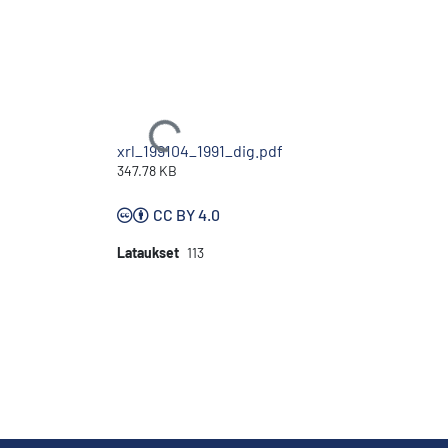
Ladataan...
xrl_199104_1991_dig.pdf
347.78 KB
CC BY 4.0
Lataukset
113