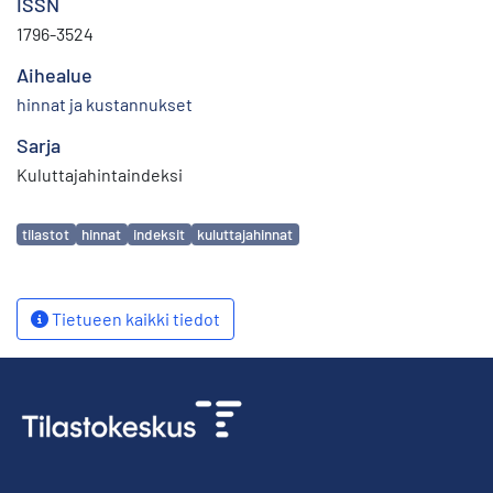
ISSN
1796-3524
Aihealue
hinnat ja kustannukset
Sarja
Kuluttajahintaindeksi
Avainsanat
tilastot
hinnat
indeksit
kuluttajahinnat
Tietueen kaikki tiedot