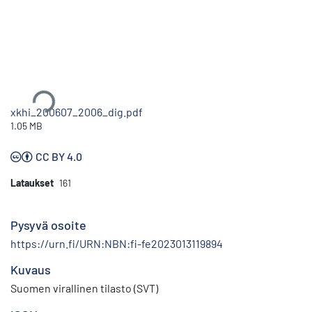
Ladataan...
xkhi_200607_2006_dig.pdf
1.05 MB
CC BY 4.0
Lataukset
161
Pysyvä osoite
https://urn.fi/URN:NBN:fi-fe2023013119894
Kuvaus
Suomen virallinen tilasto (SVT)