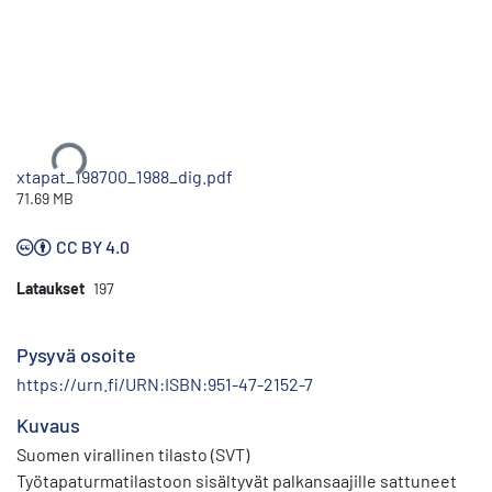
Ladataan...
xtapat_198700_1988_dig.pdf
71.69 MB
CC BY 4.0
Lataukset
197
Pysyvä osoite
https://urn.fi/URN:ISBN:951-47-2152-7
Kuvaus
Suomen virallinen tilasto (SVT)
Työtapaturmatilastoon sisältyvät palkansaajille sattuneet