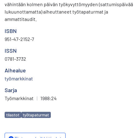
vähintään kolmen päivän työkyvyttömyyden (sattumispäivää
lukuunottamatta) aiheuttaneet työtapaturmat ja
ammattitaudit.
ISBN
951-47-2152-7
ISSN
0781-3732
Aihealue
työmarkkinat
Sarja
Työmarkkinat
|
1988:24
Avainsanat
tilastot
työtapaturmat