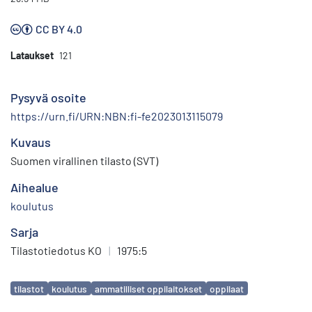
CC BY 4.0
Lataukset
121
Pysyvä osoite
https://urn.fi/URN:NBN:fi-fe2023013115079
Kuvaus
Suomen virallinen tilasto (SVT)
Aihealue
koulutus
Sarja
Tilastotiedotus KO
|
1975:5
Avainsanat
tilastot
koulutus
ammatilliset oppilaitokset
oppilaat