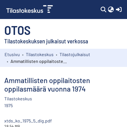
(c
OTOS
Tilastokeskuksen julkaisut verkossa
Etusivu
Tilastokeskus
Tilastojulkaisut
Kokoelmat
Ammatillisten oppilaitosten oppilasmäärä vuonna 1974
Selaa
Ammatillisten oppilaitosten
oppilasmäärä vuonna 1974
Tilastokeskus
1975
xtds_ko_1975_5_dig.pdf
28.54 MB