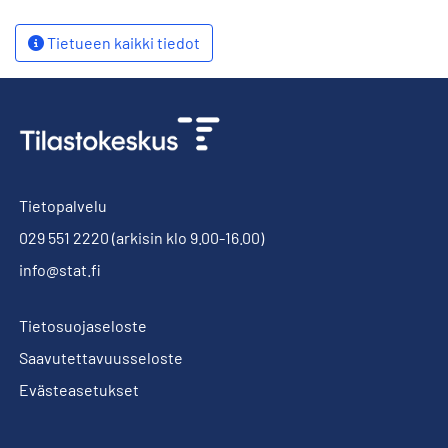
Tietueen kaikki tiedot
Tietopalvelu
029 551 2220
(arkisin klo 9.00-16.00)
info@stat.fi
Tietosuojaseloste
Saavutettavuusseloste
Evästeasetukset