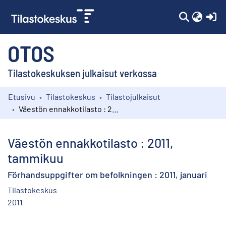
(c
OTOS
Tilastokeskuksen julkaisut verkossa
Etusivu
Tilastokeskus
Tilastojulkaisut
Kokoelmat
Väestön ennakkotilasto : 2011, tammikuu
Selaa
Väestön ennakkotilasto : 2011,
tammikuu
Förhandsuppgifter om befolkningen : 2011, januari
Tilastokeskus
2011