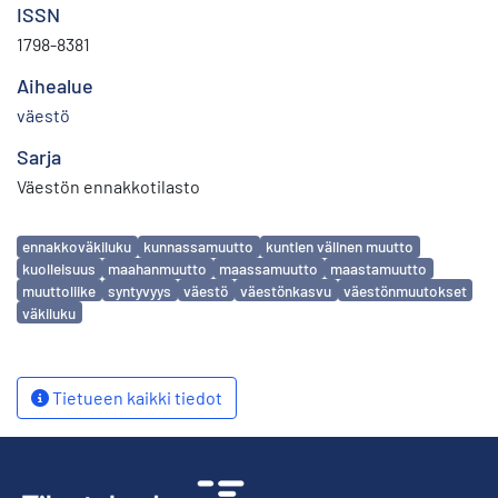
ISSN
1798-8381
Aihealue
väestö
Sarja
Väestön ennakkotilasto
Avainsanat
ennakkoväkiluku
kunnassamuutto
kuntien välinen muutto
kuolleisuus
maahanmuutto
maassamuutto
maastamuutto
muuttoliike
syntyvyys
väestö
väestönkasvu
väestönmuutokset
väkiluku
Tietueen kaikki tiedot