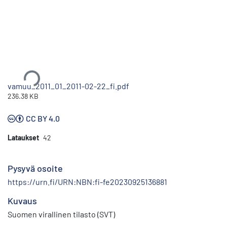
Ladataan...
vamuu_2011_01_2011-02-22_fi.pdf
236.38 KB
CC BY 4.0
Lataukset
42
Pysyvä osoite
https://urn.fi/URN:NBN:fi-fe20230925136881
Kuvaus
Suomen virallinen tilasto (SVT)