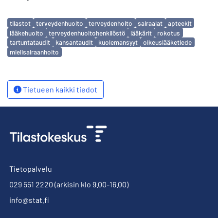
Avainsanat
tilastot
terveydenhuolto
terveydenhoito
sairaalat
apteekit
lääkehuolto
terveydenhuoltohenkilöstö
lääkärit
rokotus
tartuntataudit
kansantaudit
kuolemansyyt
oikeuslääketiede
mielisairaanhoito
Tietueen kaikki tiedot
Tietopalvelu
029 551 2220
(arkisin klo 9.00-16.00)
info@stat.fi