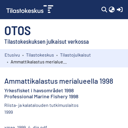
(c
OTOS
Tilastokeskuksen julkaisut verkossa
Etusivu
Tilastokeskus
Tilastojulkaisut
Kokoelmat
Ammattikalastus merialueella 1998
Selaa
Ammattikalastus merialueella 1998
Yrkesfisket i havsområdet 1998
Professional Marine Fishery 1998
Riista- ja kalatalouden tutkimuslaitos
1999
xmaa_1999_4_dig.pdf