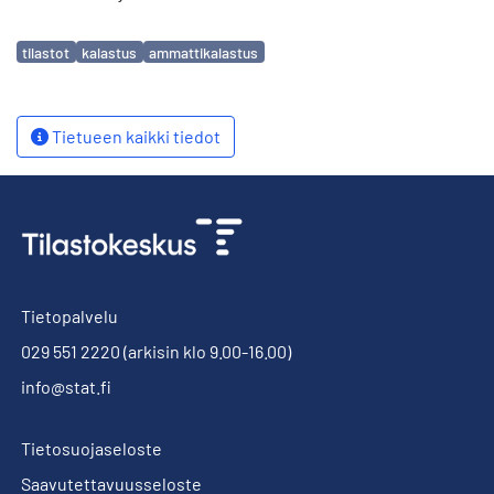
Avainsanat
tilastot
kalastus
ammattikalastus
Tietueen kaikki tiedot
Tietopalvelu
029 551 2220
(arkisin klo 9.00-16.00)
info@stat.fi
Tietosuojaseloste
Saavutettavuusseloste