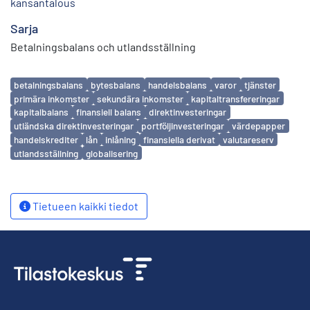
kansantalous
Sarja
Betalningsbalans och utlandsställning
Avainsanat
betalningsbalans
bytesbalans
handelsbalans
varor
tjänster
primära inkomster
sekundära inkomster
kapitaltransfereringar
kapitalbalans
finansiell balans
direktinvesteringar
utländska direktinvesteringar
portföljinvesteringar
värdepapper
handelskrediter
lån
inlåning
finansiella derivat
valutareserv
utlandsställning
globalisering
Tietueen kaikki tiedot