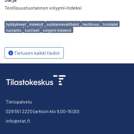
Teollisuustuotannon volyymi-indeksi
Avainsanat
hyödykkeet
indeksit
suhdannevaihtelut
teollisuus
toimialat
tuotanto
tuotteet
volyymi-indeksit
Tietueen kaikki tiedot
Tietopalvelu
029 551 2220
(arkisin klo 9.00-16.00)
info@stat.fi