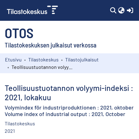
(c
OTOS
Tilastokeskuksen julkaisut verkossa
Etusivu
Tilastokeskus
Tilastojulkaisut
Kokoelmat
Teollisuustuotannon volyymi-indeksi : 2021, lokakuu
Selaa
Teollisuustuotannon volyymi-indeksi :
2021, lokakuu
Volymindex för industriproduktionen : 2021, oktober
Volume index of industrial output : 2021, October
Tilastokeskus
2021