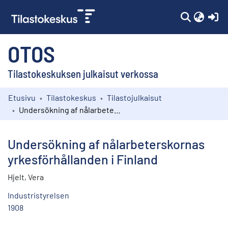
(c
OTOS
Tilastokeskuksen julkaisut verkossa
Etusivu
Tilastokeskus
Tilastojulkaisut
Kokoelmat
Undersökning af nålarbeterskornas yrkesförhållanden i Finland
Selaa
Undersökning af nålarbeterskornas
yrkesförhållanden i Finland
Hjelt, Vera
Industristyrelsen
1908