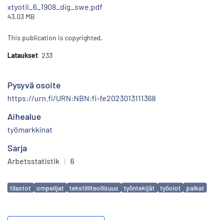
xtyotil_6_1908_dig_swe.pdf
43.03 MB
This publication is copyrighted.
Lataukset
233
Pysyvä osoite
https://urn.fi/URN:NBN:fi-fe2023013111368
Aihealue
työmarkkinat
Sarja
Arbetsstatistik
|
6
Avainsanat
tilastot
ompelijat
tekstiiliteollisuus
työntekijät
työolot
palkat