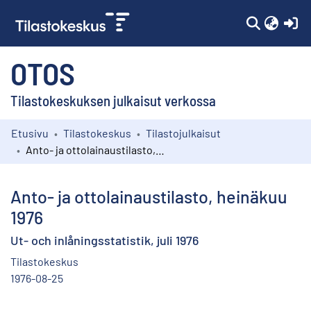
(c
OTOS
Tilastokeskuksen julkaisut verkossa
Etusivu
Tilastokeskus
Tilastojulkaisut
Kokoelmat
Anto- ja ottolainaustilasto, heinäkuu 1976
Selaa
Anto- ja ottolainaustilasto, heinäkuu
1976
Ut- och inlåningsstatistik, juli 1976
Tilastokeskus
1976-08-25