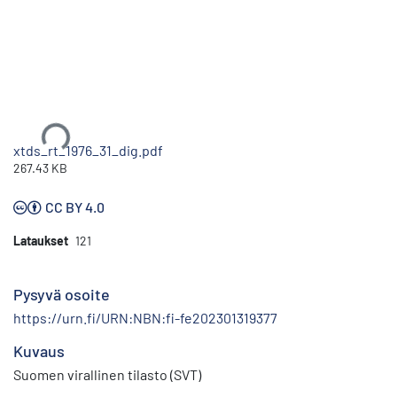
Ladataan...
xtds_rt_1976_31_dig.pdf
267.43 KB
CC BY 4.0
Lataukset
121
Pysyvä osoite
https://urn.fi/URN:NBN:fi-fe202301319377
Kuvaus
Suomen virallinen tilasto (SVT)