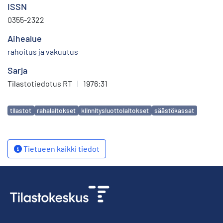
ISSN
0355-2322
Aihealue
rahoitus ja vakuutus
Sarja
Tilastotiedotus RT
|
1976:31
Avainsanat
tilastot
rahalaitokset
kiinnitysluottolaitokset
säästökassat
Tietueen kaikki tiedot