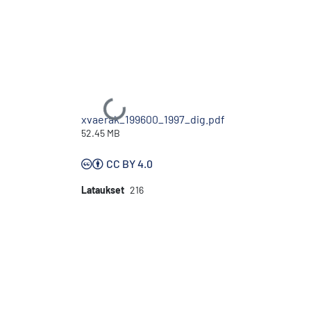
Ladataan...
xvaerak_199600_1997_dig.pdf
52.45 MB
CC BY 4.0
Lataukset
216