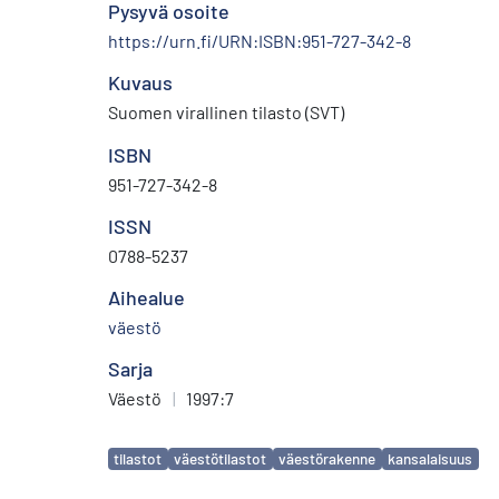
Pysyvä osoite
https://urn.fi/URN:ISBN:951-727-342-8
Kuvaus
Suomen virallinen tilasto (SVT)
ISBN
951-727-342-8
ISSN
0788-5237
Aihealue
väestö
Sarja
Väestö
|
1997:7
Avainsanat
tilastot
väestötilastot
väestörakenne
kansalaisuus