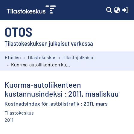
(c
OTOS
Tilastokeskuksen julkaisut verkossa
Etusivu
Tilastokeskus
Tilastojulkaisut
Kokoelmat
Kuorma-autoliikenteen kustannusindeksi : 2011, maaliskuu
Selaa
Kuorma-autoliikenteen
kustannusindeksi : 2011, maaliskuu
Kostnadsindex för lastbilstrafik : 2011, mars
Tilastokeskus
2011