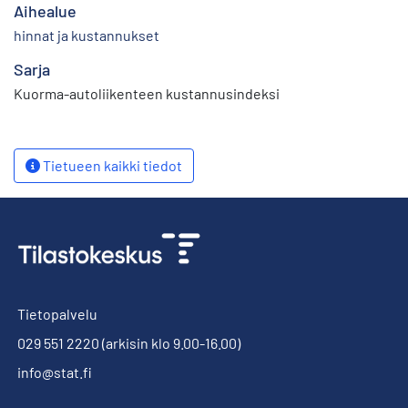
Aihealue
hinnat ja kustannukset
Sarja
Kuorma-autoliikenteen kustannusindeksi
Tietueen kaikki tiedot
Tietopalvelu
029 551 2220
(arkisin klo 9.00-16.00)
info@stat.fi