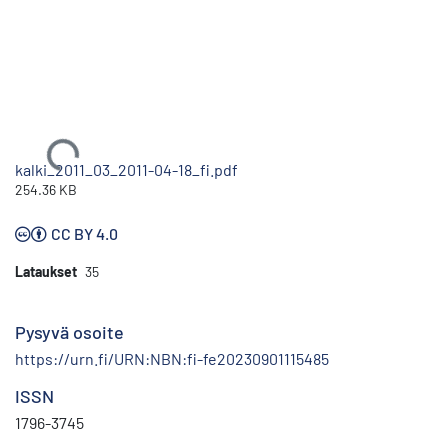
Ladataan...
kalki_2011_03_2011-04-18_fi.pdf
254.36 KB
CC BY 4.0
Lataukset
35
Pysyvä osoite
https://urn.fi/URN:NBN:fi-fe20230901115485
ISSN
1796-3745