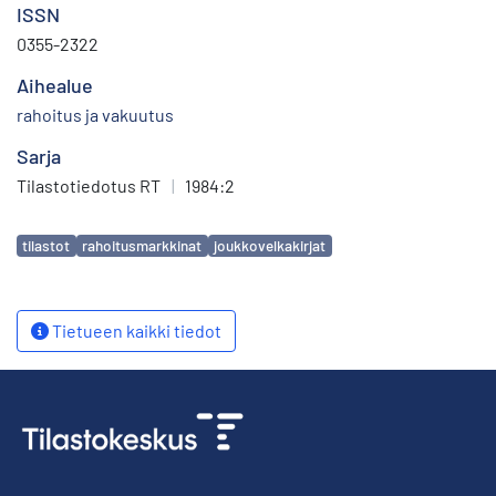
ISSN
0355-2322
Aihealue
rahoitus ja vakuutus
Sarja
Tilastotiedotus RT
|
1984:2
Avainsanat
tilastot
rahoitusmarkkinat
joukkovelkakirjat
Tietueen kaikki tiedot