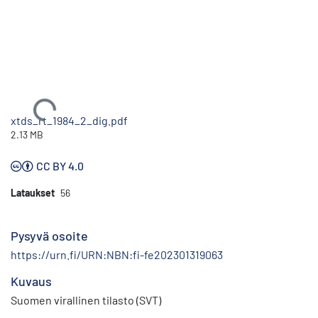
Ladataan...
xtds_rt_1984_2_dig.pdf
2.13 MB
CC BY 4.0
Lataukset
56
Pysyvä osoite
https://urn.fi/URN:NBN:fi-fe202301319063
Kuvaus
Suomen virallinen tilasto (SVT)