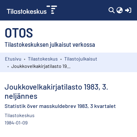
(c
OTOS
Tilastokeskuksen julkaisut verkossa
Etusivu
Tilastokeskus
Tilastojulkaisut
Kokoelmat
Joukkovelkakirjatilasto 1983, 3. neljännes
Selaa
Joukkovelkakirjatilasto 1983, 3.
neljännes
Statistik över masskuldebrev 1983, 3 kvartalet
Tilastokeskus
1984-01-09