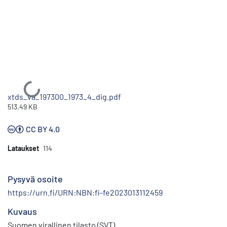
Ladataan...
xtds_va_197300_1973_4_dig.pdf
513.49 KB
CC BY 4.0
Lataukset
114
Pysyvä osoite
https://urn.fi/URN:NBN:fi-fe2023013112459
Kuvaus
Suomen virallinen tilasto (SVT)