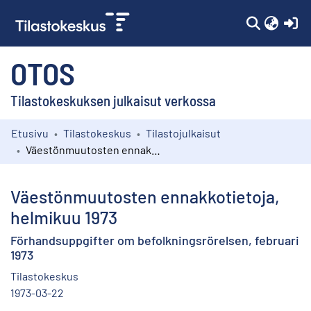
(c
OTOS
Tilastokeskuksen julkaisut verkossa
Etusivu
Tilastokeskus
Tilastojulkaisut
Kokoelmat
Väestönmuutosten ennakkotietoja, helmikuu 1973
Selaa
Väestönmuutosten ennakkotietoja,
helmikuu 1973
Förhandsuppgifter om befolkningsrörelsen, februari
1973
Tilastokeskus
1973-03-22