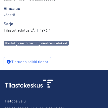
Aihealue
väestö
Sarja
Tilastotiedotus VÄ
|
1973:4
Avainsanat
tilastot
väestötilastot
väestönmuutokset
Tietueen kaikki tiedot
Tietopalvelu