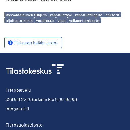
Avainsanat
kansantalouden tilinpito
rahoitustase
rahoitustilinpito
sektorit
sijoitustoiminta
varallisuus
velat
velkaantumisaste
Tietueen kaikki tiedot
Tietopalvelu
029 551 2220
(arkisin klo 9.00-16.00)
info@stat.fi
Tietosuojaseloste