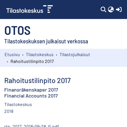
(c
OTOS
Tilastokeskuksen julkaisut verkossa
Etusivu
Tilastokeskus
Tilastojulkaisut
Kokoelmat
Rahoitustilinpito 2017
Selaa
Rahoitustilinpito 2017
Finansräkenskaper 2017
Financial Accounts 2017
Tilastokeskus
2018
rtp_2017_2018-09-28_fi.pdf