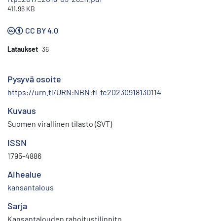
411.96 KB
CC BY 4.0
Lataukset
36
Pysyvä osoite
https://urn.fi/URN:NBN:fi-fe20230918130114
Kuvaus
Suomen virallinen tilasto (SVT)
ISSN
1795-4886
Aihealue
kansantalous
Sarja
Kansantalouden rahoitustilinpito