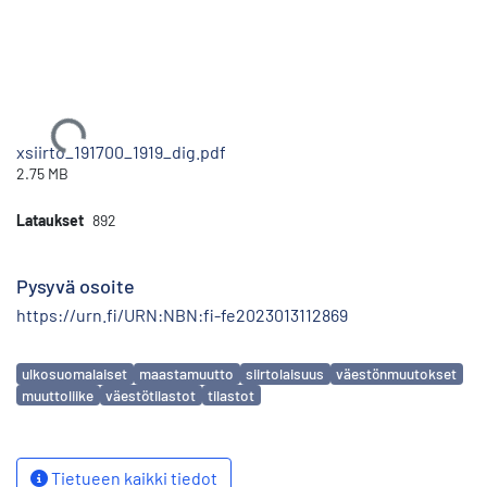
Ladataan...
xsiirto_191700_1919_dig.pdf
2.75 MB
Lataukset
892
Pysyvä osoite
https://urn.fi/URN:NBN:fi-fe2023013112869
Avainsanat
ulkosuomalaiset
maastamuutto
siirtolaisuus
väestönmuutokset
muuttoliike
väestötilastot
tilastot
Tietueen kaikki tiedot