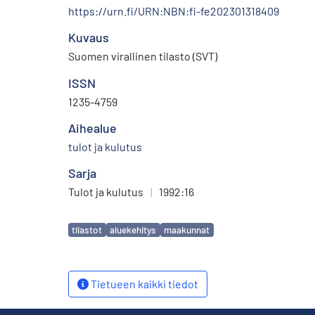
https://urn.fi/URN:NBN:fi-fe202301318409
Kuvaus
Suomen virallinen tilasto (SVT)
ISSN
1235-4759
Aihealue
tulot ja kulutus
Sarja
Tulot ja kulutus
|
1992:16
Avainsanat
tilastot
aluekehitys
maakunnat
Tietueen kaikki tiedot