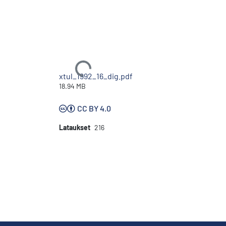
Ladataan...
xtul_1992_16_dig.pdf
18.94 MB
CC BY 4.0
Lataukset
216