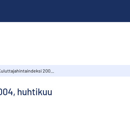
Kuluttajahintaindeksi 2004, huhtikuu
004, huhtikuu