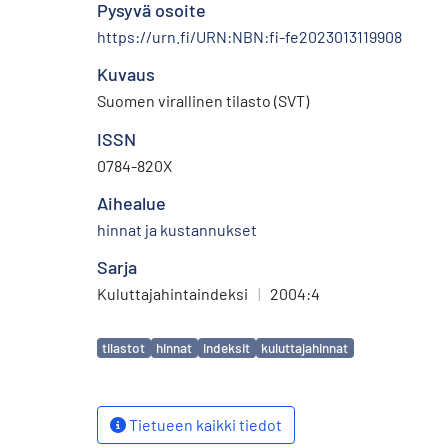
Pysyvä osoite
https://urn.fi/URN:NBN:fi-fe2023013119908
Kuvaus
Suomen virallinen tilasto (SVT)
ISSN
0784-820X
Aihealue
hinnat ja kustannukset
Sarja
Kuluttajahintaindeksi
|
2004:4
Avainsanat
tilastot
hinnat
indeksit
kuluttajahinnat
Tietueen kaikki tiedot