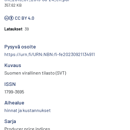
357.62 KB
CC BY 4.0
Lataukset
39
Pysyvä osoite
https://urn.fi/URN:NBN:fi-fe20230921134911
Kuvaus
Suomen virallinen tilasto (SVT)
ISSN
1799-3695
Aihealue
hinnat ja kustannukset
Sarja
Producer price indices