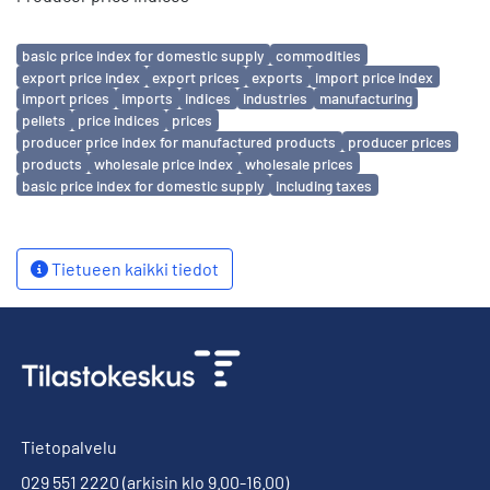
Avainsanat
basic price index for domestic supply
commodities
export price index
export prices
exports
import price index
import prices
imports
indices
industries
manufacturing
pellets
price indices
prices
producer price index for manufactured products
producer prices
products
wholesale price index
wholesale prices
basic price index for domestic supply
including taxes
Tietueen kaikki tiedot
Tietopalvelu
029 551 2220
(arkisin klo 9.00-16.00)