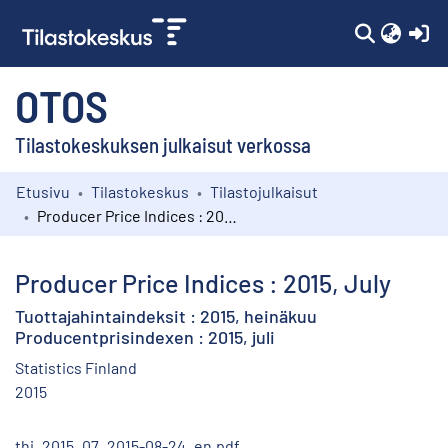
(c
OTOS
Tilastokeskuksen julkaisut verkossa
Etusivu
Tilastokeskus
Tilastojulkaisut
Kokoelmat
Producer Price Indices : 2015, July
Selaa
Producer Price Indices : 2015, July
Tuottajahintaindeksit : 2015, heinäkuu
Producentprisindexen : 2015, juli
Statistics Finland
2015
thi_2015_07_2015-08-24_en.pdf