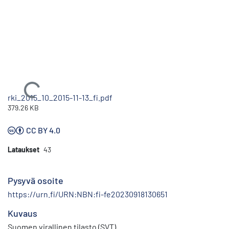
Ladataan...
rki_2015_10_2015-11-13_fi.pdf
379.26 KB
CC BY 4.0
Lataukset
43
Pysyvä osoite
https://urn.fi/URN:NBN:fi-fe20230918130651
Kuvaus
Suomen virallinen tilasto (SVT)