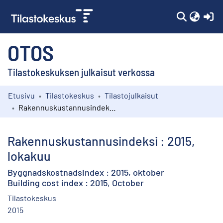
(c
OTOS
Tilastokeskuksen julkaisut verkossa
Etusivu
Tilastokeskus
Tilastojulkaisut
Kokoelmat
Rakennuskustannusindeksi : 2015, lokakuu
Selaa
Rakennuskustannusindeksi : 2015,
lokakuu
Byggnadskostnadsindex : 2015, oktober
Building cost index : 2015, October
Tilastokeskus
2015