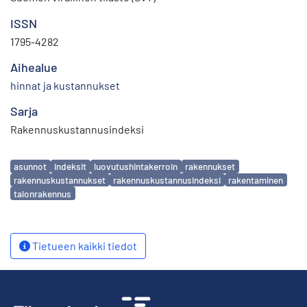
ISSN
1795-4282
Aihealue
hinnat ja kustannukset
Sarja
Rakennuskustannusindeksi
Avainsanat
asunnot
indeksit
luovutushintakerroin
rakennukset
rakennuskustannukset
rakennuskustannusindeksi
rakentaminen
talonrakennus
Tietueen kaikki tiedot