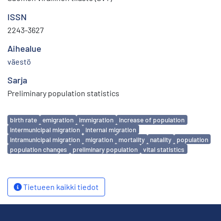
ISSN
2243-3627
Aihealue
väestö
Sarja
Preliminary population statistics
Avainsanat
birth rate
emigration
immigration
increase of population
intermunicipal migration
internal migration
intramunicipal migration
migration
mortality
natality
population
population changes
preliminary population
vital statistics
Tietueen kaikki tiedot