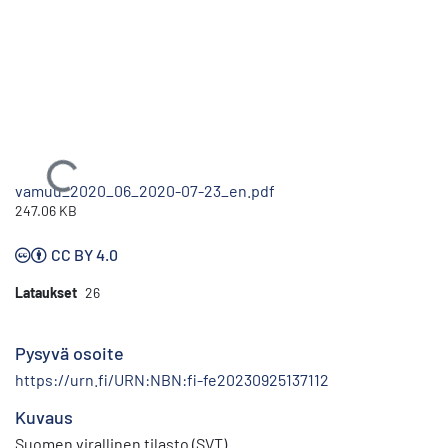
Ladataan...
vamuu_2020_06_2020-07-23_en.pdf
247.06 KB
CC BY 4.0
Lataukset
26
Pysyvä osoite
https://urn.fi/URN:NBN:fi-fe20230925137112
Kuvaus
Suomen virallinen tilasto (SVT)