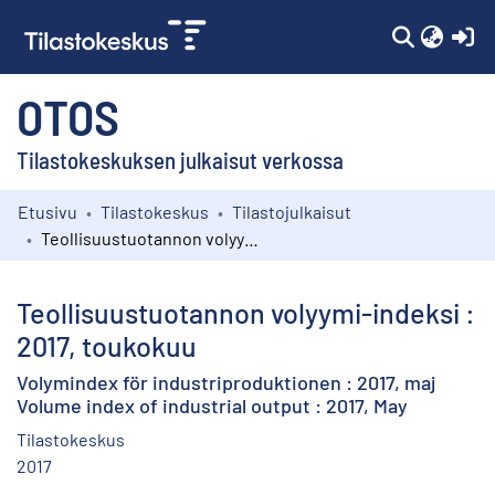
(c
OTOS
Tilastokeskuksen julkaisut verkossa
Etusivu
Tilastokeskus
Tilastojulkaisut
Kokoelmat
Teollisuustuotannon volyymi-indeksi : 2017, toukokuu
Selaa
Teollisuustuotannon volyymi-indeksi :
2017, toukokuu
Volymindex för industriproduktionen : 2017, maj
Volume index of industrial output : 2017, May
Tilastokeskus
2017