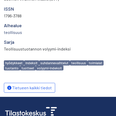
ISSN
1796-3788
Aihealue
teollisuus
Sarja
Teollisuustuotannon volyymi-indeksi
Avainsanat
hyödykkeet
indeksit
suhdannevaihtelut
teollisuus
toimialat
tuotanto
tuotteet
volyymi-indeksit
Tietueen kaikki tiedot