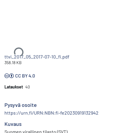
Ladataan...
ttvi_2017_05_2017-07-10_fi.pdf
358.18 KB
CC BY 4.0
Lataukset
40
Pysyvä osoite
https://urn.fi/URN:NBN:fi-fe20230919132942
Kuvaus
Suomen virallinen tilasto (SVT)