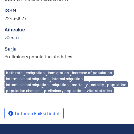
ISSN
2243-3627
Aihealue
väestö
Sarja
Preliminary population statistics
Avainsanat
birth rate
emigration
immigration
increase of population
intermunicipal migration
internal migration
intramunicipal migration
migration
mortality
natality
population
population changes
preliminary population
vital statistics
Tietueen kaikki tiedot