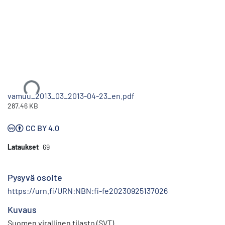
Ladataan...
vamuu_2013_03_2013-04-23_en.pdf
287.46 KB
CC BY 4.0
Lataukset
69
Pysyvä osoite
https://urn.fi/URN:NBN:fi-fe20230925137026
Kuvaus
Suomen virallinen tilasto (SVT)