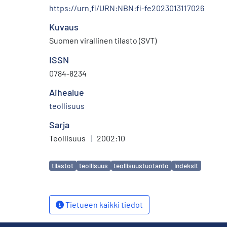
https://urn.fi/URN:NBN:fi-fe2023013117026
Kuvaus
Suomen virallinen tilasto (SVT)
ISSN
0784-8234
Aihealue
teollisuus
Sarja
Teollisuus
|
2002:10
Avainsanat
tilastot
teollisuus
teollisuustuotanto
indeksit
Tietueen kaikki tiedot