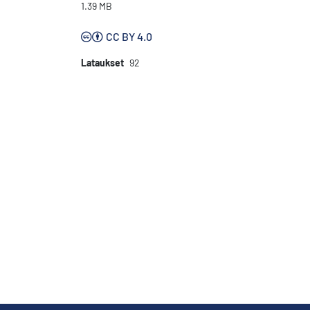
1.39 MB
CC BY 4.0
Lataukset
92