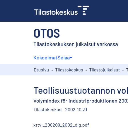
OTOS
Tilastokeskuksen julkaisut verkossa
Kokoelmat
Selaa
Etusivu
Tilastokeskus
Tilastojulkaisut
Teollisuustuotannon vo
Volymindex för industriproduktionen 20
Tilastokeskus
2002-10-31
xttvi_200209_2002_dig.pdf