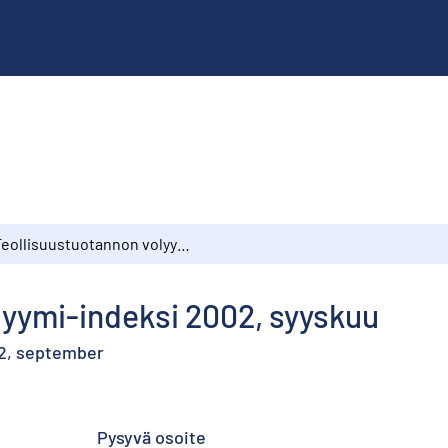
Teollisuustuotannon volyymi-indeksi 2002, syyskuu
lyymi-indeksi 2002, syyskuu
02, september
Pysyvä osoite