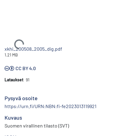
Ladataan...
xkhi_200508_2005_dig.pdf
1.21 MB
CC BY 4.0
Lataukset
91
Pysyvä osoite
https://urn.fi/URN:NBN:fi-fe2023013119921
Kuvaus
Suomen virallinen tilasto (SVT)