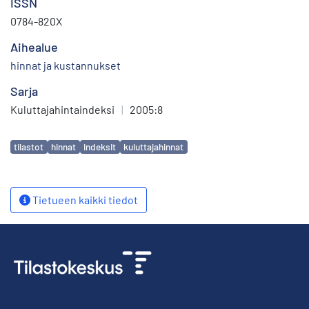
ISSN
0784-820X
Aihealue
hinnat ja kustannukset
Sarja
Kuluttajahintaindeksi
|
2005:8
Avainsanat
tilastot
hinnat
indeksit
kuluttajahinnat
Tietueen kaikki tiedot