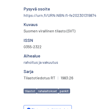
Pysyvä osoite
https://urn.fi/URN:NBN:fi-fe202301319874
Kuvaus
Suomen virallinen tilasto (SVT)
ISSN
0355-2322
Aihealue
rahoitus ja vakuutus
Sarja
Tilastotiedotus RT
|
1983:26
Avainsanat
tilastot
rahalaitokset
pankit