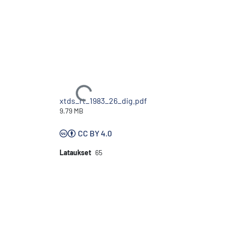
Ladataan...
xtds_rt_1983_26_dig.pdf
9.79 MB
CC BY 4.0
Lataukset
65