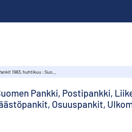
Pankit 1983, huhtikuu : Suomen Pankki, Postipankki, Liikepankit, Kiinnitysluottopankit, Säästöpankit, Osuuspankit, Ulkomaalaisten omistamat rahalaitokset
Suomen Pankki, Postipankki, Liik
 Säästöpankit, Osuuspankit, Ulk