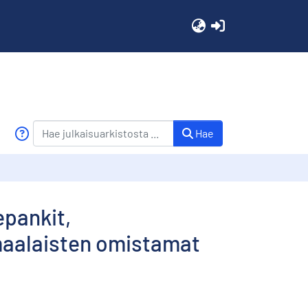
(current)
Hae
epankit,
omaalaisten omistamat