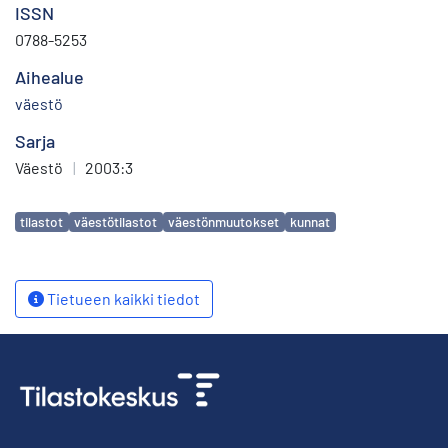
ISSN
0788-5253
Aihealue
väestö
Sarja
Väestö
|
2003:3
Avainsanat
tilastot
väestötilastot
väestönmuutokset
kunnat
Tietueen kaikki tiedot