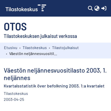
(c
OTOS
Tilastokeskuksen julkaisut verkossa
Etusivu
Tilastokeskus
Tilastojulkaisut
Kokoelmat
Väestön neljännesvuositilasto 2003, 1. neljännes
Selaa
Väestön neljännesvuositilasto 2003, 1.
neljännes
Kvartalsstatistik över befolkning 2003, 1:a kvartalet
Tilastokeskus
2003-04-25