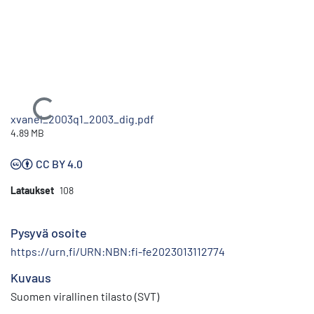
Ladataan...
xvanel_2003q1_2003_dig.pdf
4.89 MB
CC BY 4.0
Lataukset
108
Pysyvä osoite
https://urn.fi/URN:NBN:fi-fe2023013112774
Kuvaus
Suomen virallinen tilasto (SVT)