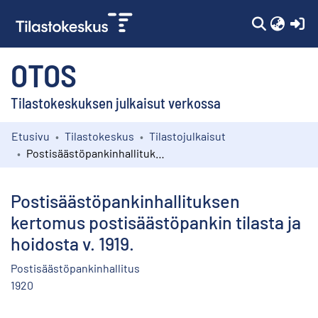
(c
OTOS
Tilastokeskuksen julkaisut verkossa
Etusivu
Tilastokeskus
Tilastojulkaisut
Kokoelmat
Postisäästöpankinhallituksen kertomus postisäästöpankin tilasta ja hoidosta v. 1919.
Selaa
Postisäästöpankinhallituksen
kertomus postisäästöpankin tilasta ja
hoidosta v. 1919.
Postisäästöpankinhallitus
1920