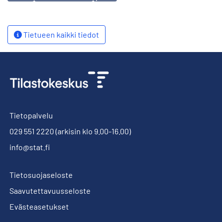
Tietueen kaikki tiedot
Tietopalvelu
029 551 2220
(arkisin klo 9.00-16.00)
info@stat.fi
Tietosuojaseloste
Saavutettavuusseloste
Evästeasetukset