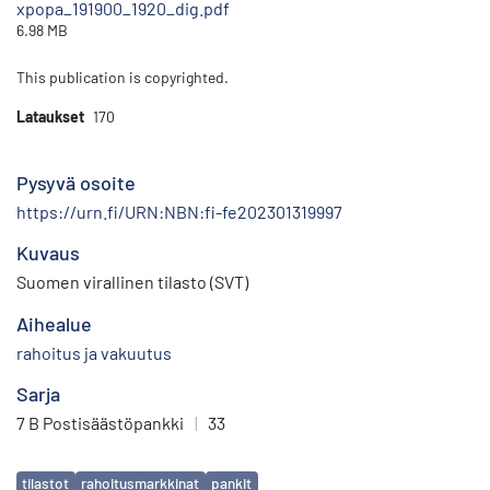
xpopa_191900_1920_dig.pdf
6.98 MB
This publication is copyrighted.
Lataukset
170
Pysyvä osoite
https://urn.fi/URN:NBN:fi-fe202301319997
Kuvaus
Suomen virallinen tilasto (SVT)
Aihealue
rahoitus ja vakuutus
Sarja
7 B Postisäästöpankki
|
33
Avainsanat
tilastot
rahoitusmarkkinat
pankit