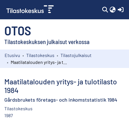
(c
OTOS
Tilastokeskuksen julkaisut verkossa
Etusivu
Tilastokeskus
Tilastojulkaisut
Kokoelmat
Maatilatalouden yritys- ja tulotilasto 1984
Selaa
Maatilatalouden yritys- ja tulotilasto
1984
Gårdsbrukets företags- och inkomststatistik 1984
Tilastokeskus
1987