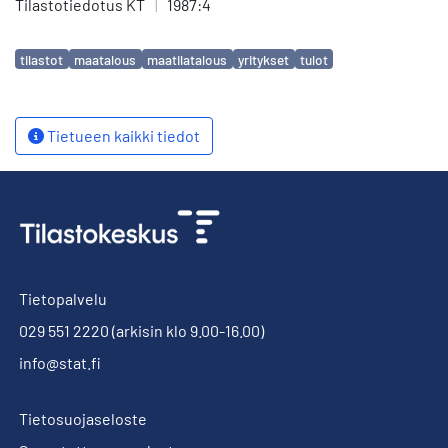
Tilastotiedotus KT
|
1987:4
Avainsanat
tilastot
maatalous
maatilatalous
yritykset
tulot
Tietueen kaikki tiedot
Tietopalvelu
029 551 2220
(arkisin klo 9.00-16.00)
info@stat.fi
Tietosuojaseloste