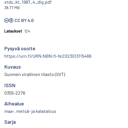
xtds_kt_1987_4_dig.pdf
38.77 MB
CC BY 4.0
Lataukset
124
Pysyvä osoite
https://urn.fi/URN:NBN:fi-fe2023013115466
Kuvaus
Suomen virallinen tilasto (SVT)
ISSN
0355-2276
Aihealue
maa-, metsä- ja kalatalous
Sarja