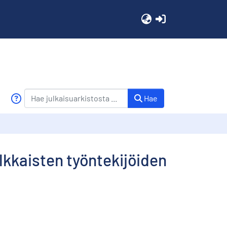
(current)
Hae
alkkaisten työntekijöiden