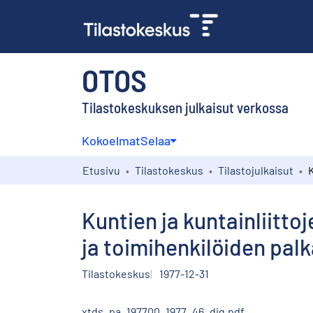
OTOS
Tilastokeskuksen julkaisut verkossa
Kokoelmat
Selaa
Etusivu
Tilastokeskus
Tilastojulkaisut
Kuntien ja kuntainliitto
ja toimihenkilöiden pal
Tilastokeskus
1977-12-31
xtds_pa_197700_1977_46_dig.pdf