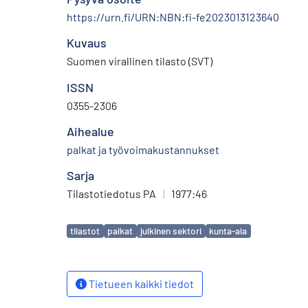
https://urn.fi/URN:NBN:fi-fe2023013123640
Kuvaus
Suomen virallinen tilasto (SVT)
ISSN
0355-2306
Aihealue
palkat ja työvoimakustannukset
Sarja
Tilastotiedotus PA
|
1977:46
Avainsanat
tilastot
palkat
julkinen sektori
kunta-ala
Tietueen kaikki tiedot