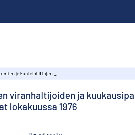
Kuntien ja kuntainliittojen viranhaltijoiden ja kuukausipalkkaisten työntekijöiden ja toimihenkilöiden palkat lokakuussa 1976
jen viranhaltijoiden ja kuukausip
kat lokakuussa 1976
Pysyvä osoite