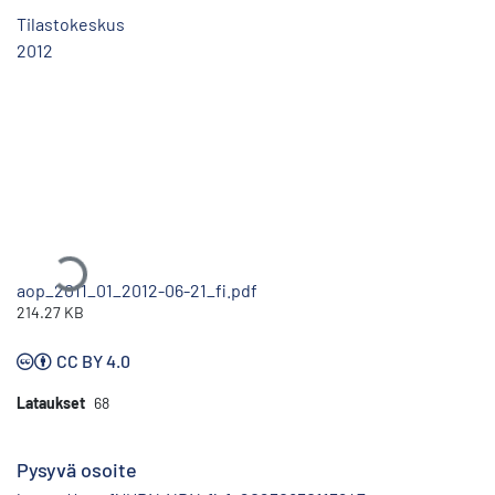
Tilastokeskus
2012
Ladataan...
aop_2011_01_2012-06-21_fi.pdf
214.27 KB
CC BY 4.0
Lataukset
68
Pysyvä osoite