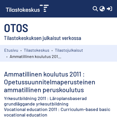
(c
OTOS
Tilastokeskuksen julkaisut verkossa
Etusivu
Tilastokeskus
Tilastojulkaisut
Kokoelmat
Ammatillinen koulutus 2011 : Opetussuunnitelmaperusteinen ammatillinen peruskoulutus
Selaa
Ammatillinen koulutus 2011 :
Opetussuunnitelmaperusteinen
ammatillinen peruskoulutus
Yrkesutbildning 2011 : Läroplansbaserad
grundläggande yrkesutbildning
Vocational education 2011 : Curriculum–based basic
vocational education