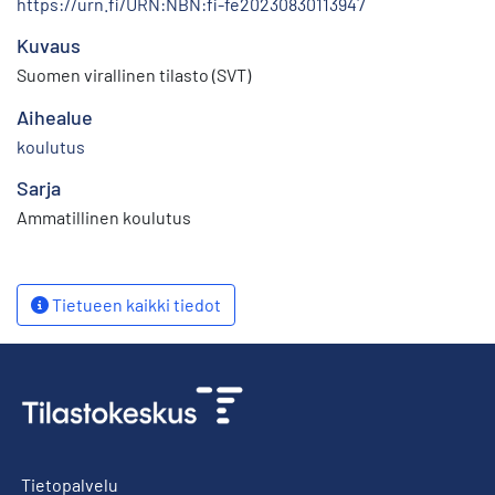
https://urn.fi/URN:NBN:fi-fe20230830113947
Kuvaus
Suomen virallinen tilasto (SVT)
Aihealue
koulutus
Sarja
Ammatillinen koulutus
Tietueen kaikki tiedot
Tietopalvelu