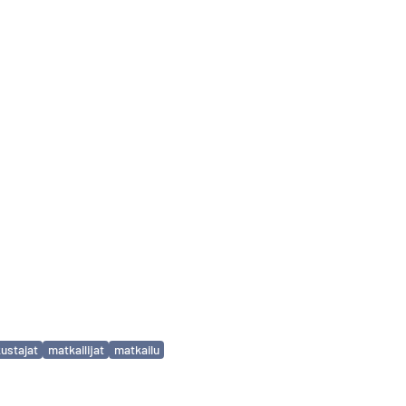
ustajat
matkailijat
matkailu