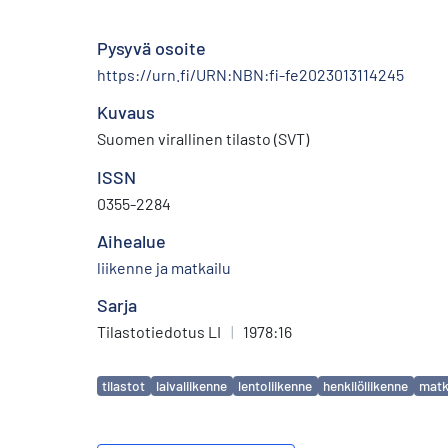
Pysyvä osoite
https://urn.fi/URN:NBN:fi-fe2023013114245
Kuvaus
Suomen virallinen tilasto (SVT)
ISSN
0355-2284
Aihealue
liikenne ja matkailu
Sarja
Tilastotiedotus LI
|
1978:16
Avainsanat
tilastot
laivaliikenne
lentoliikenne
henkilöliikenne
matk