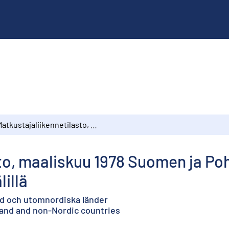
Matkustajaliikennetilasto, maaliskuu 1978 Suomen ja Pohjoismaiden ulkopuolisten maiden välillä
sto, maaliskuu 1978 Suomen ja P
illä
nd och utomnordiska länder
nland and non-Nordic countries