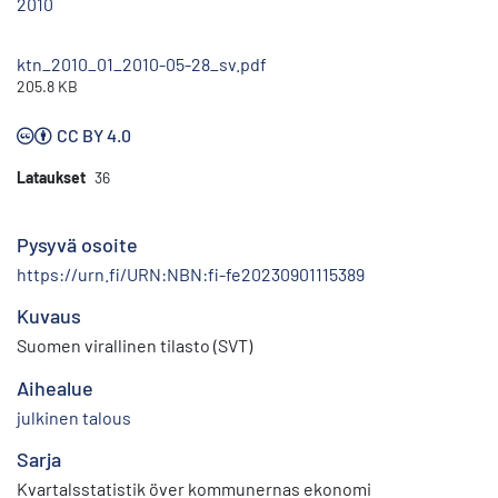
2010
ktn_2010_01_2010-05-28_sv.pdf
205.8 KB
CC BY 4.0
Lataukset
36
Pysyvä osoite
https://urn.fi/URN:NBN:fi-fe20230901115389
Kuvaus
Suomen virallinen tilasto (SVT)
Aihealue
julkinen talous
Sarja
Kvartalsstatistik över kommunernas ekonomi