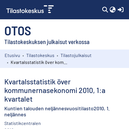
(c
OTOS
Tilastokeskuksen julkaisut verkossa
Etusivu
Tilastokeskus
Tilastojulkaisut
Kokoelmat
Kvartalsstatistik över kommunernasekonomi 2010, 1:a kvartalet
Selaa
Kvartalsstatistik över
kommunernasekonomi 2010, 1:a
kvartalet
Kuntien talouden neljännesvuositilasto2010, 1.
neljännes
Statistikcentralen