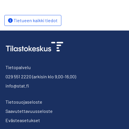
Tietueen kaikki tiedot
Tietopalvelu
029 551 2220
(arkisin klo 9.00-16.00)
info@stat.fi
Tietosuojaseloste
Saavutettavuusseloste
Evästeasetukset